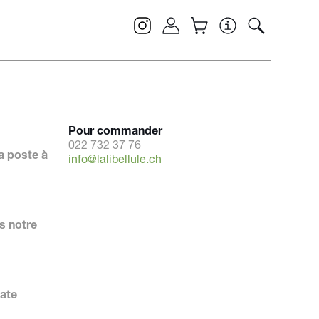
Pour commander
022 732 37 76
a poste à
info@lalibellule.ch
s notre
date