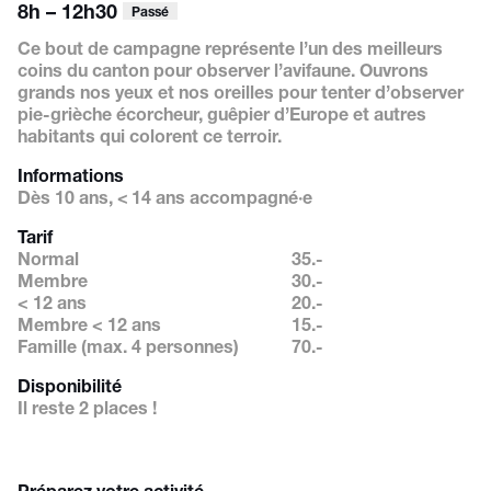
8h – 12h30
Passé
Ce bout de campagne
représente l’un des meilleurs
coins du canton pour obser
ver l’avifaune. Ouvrons
grands
nos yeux et nos oreilles pour
tenter d’observer
pie-grièche
écorcheur, guêpier d’Europe
et autres
habitants qui colorent
ce terroir.
Informations
Dès 10 ans, < 14 ans accompagné·e
Tarif
Normal
35.-
Membre
30.-
< 12 ans
20.-
Membre < 12 ans
15.-
Famille (max. 4 personnes)
70.-
Disponibilité
Il reste 2 places !