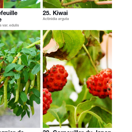
feuille
25. Kiwai
e
Actinidia arguta
 var. edulis