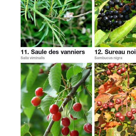
11. Saule des vanniers
12. Sureau noi
Salix viminalis
Sambucus nigra