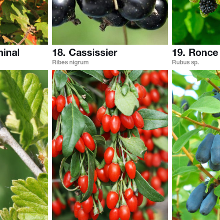
minal
18. Cassissier
19. Ronc
Ribes nigrum
Rubus sp.