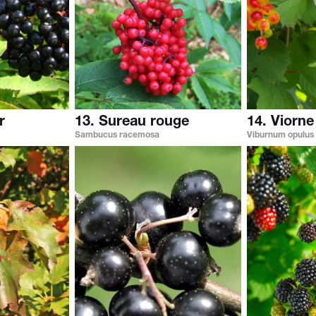
r
13. Sureau rouge
14. Viorne
Sambucus racemosa
Viburnum opulus