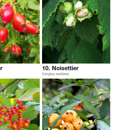
r
10. Noisettier
Corylus avellana