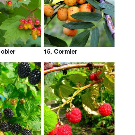
 obier
15. Cormier