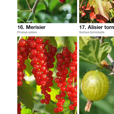
16. Merisier
17. Alisier tor
Prunus avium
Sorbus torminalis