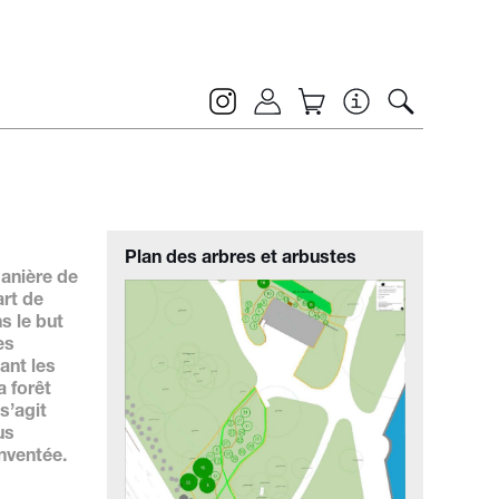
Plan des arbres et arbustes
manière de
art de
s le but
es
ant les
 forêt
s’agit
us
inventée.