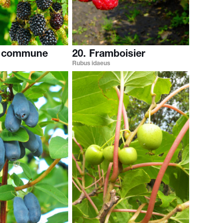
e commune
20. Framboisier
Rubus idaeus