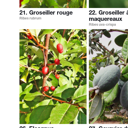
21. Groseiller rouge
22. Groseiller 
Ribes rubrum
maquereaux
Ribes uva-crispa