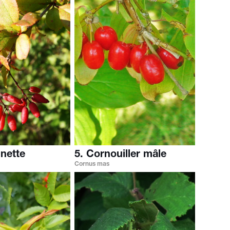
inette
5. Cornouiller mâle
Cornus mas