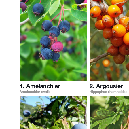
1. Amélanchier
2. Argousier
Amelanchier ovalis
Hippophae rhamnoides