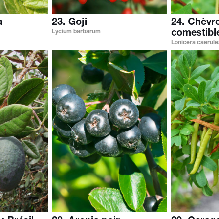
à
23. Goji
24. Chèvre
Lycium barbarum
comestibl
Lonicera caerulea