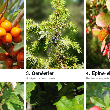
3. Genévrier
4. Epine-v
Juniperus communis
Berberis vulgaris