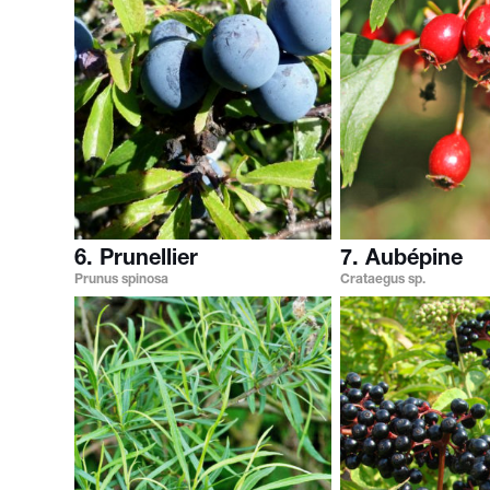
6. Prunellier
7. Aubépine
Prunus spinosa
Crataegus sp.