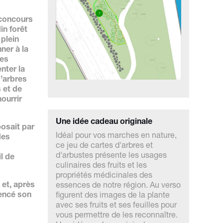
 concours
in forêt
 plein
nner à la
tes
nter la
d’arbres
 et de
ourrir
Une idée cadeau originale
posait par
Idéal pour vos marches en nature,
des
ce jeu de cartes d'arbres et
d'arbustes présente les usages
l de
culinaires des fruits et les
propriétés médicinales des
 et, après
essences de notre région. Au verso
encé son
figurent des images de la plante
avec ses fruits et ses feuilles pour
vous permettre de les reconnaître.