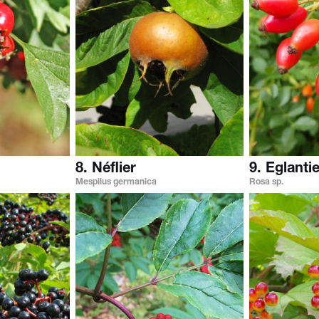
8. Néflier
9. Eglantie
Mespilus germanica
Rosa sp.